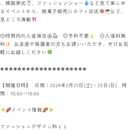
、模擬挙式
、ファッションショー
など見て楽しめ
るイベントから、焼菓子販売にカフェ出店
など、
見どころ満載
◎時間内の入退場自由
◎予約不要
◎入場料無
料
お友達や保護者の方もお誘いいただき、ぜひお気
軽にお越しください
❅❅❅❅❅❅❅❅❅❅❅❅❅❅❅❅❅❅❅❅
【開催日時】 日程：2026年2月21日(土)・22日(日) 時
間：10:00〜16:00
イベント情報
ファッションデザイン科↓↓