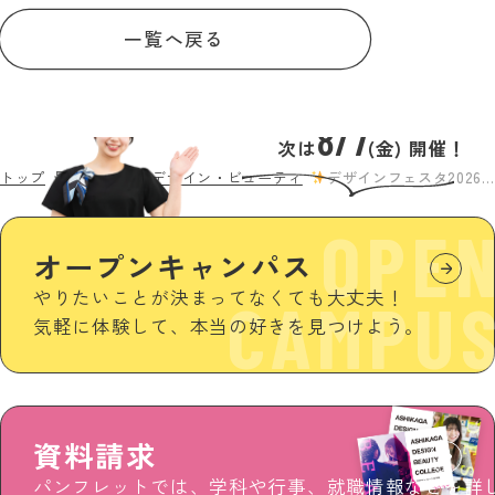
一覧へ戻る
8/7
次は
(金) 開催！
トップ
最新情報
足利デザイン・ビューティ
デザインフェスタ2026
OPE
オープンキャンパス
やりたいことが決まってなくても大丈夫！
CAMPU
気軽に体験して、本当の好きを見つけよう。
資料請求
パンフレットでは、学科や行事、就職情報などを詳