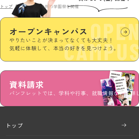
トップ
最新情報
2校合同の学園祭を開催
OPE
オープンキャンパス
やりたいことが決まってなくても大丈夫！
CAMPU
気軽に体験して、本当の好きを見つけよう。
資料請求
パンフレットでは、学科や行事、就職情報などを詳
トップ