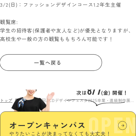
3/2(日)：ファッションデザインコース1.2年生主催
観覧席:
学生の招待客(保護者や友人など)が優先となりますが、
高校生や一般の方の観覧ももちろん可能です！
一覧へ戻る
8/7
次は
(金) 開催！
トップ
最新情報
第39回ACDデザインフェスタ2025卒業・進級制作展のポスターデザインが決定
OPE
オープンキャンパス
やりたいことが決まってなくても大丈夫！