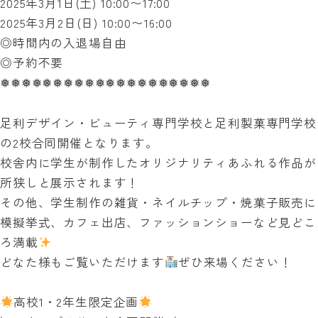
2025年3月1日(土) 10:00〜17:00
2025年3月2日(日) 10:00〜16:00
◎時間内の入退場自由
◎予約不要
❅❅❅❅❅❅❅❅❅❅❅❅❅❅❅❅❅❅❅❅
足利デザイン・ビューティ専門学校と足利製菓専門学校
の2校合同開催となります。
校舎内に学生が制作したオリジナリティあふれる作品が
所狭しと展示されます！
その他、学生制作の雑貨・ネイルチップ・焼菓子販売に
模擬挙式、カフェ出店、ファッションショーなど見どこ
ろ満載
どなた様もご覧いただけます
ぜひ来場ください！
高校1・2年生限定企画