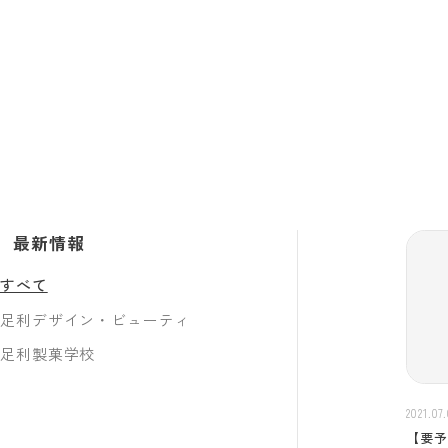
白百合学園
学校法人
TEST
最新情報
すべて
足利デザイン・ビューティ
足利製菓学校
2021.07
【要