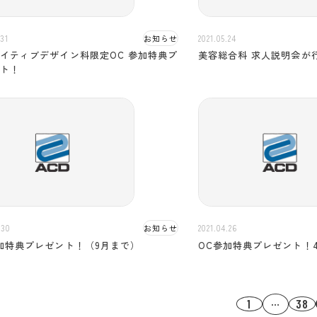
.31
お知らせ
2021.05.24
イティブデザイン科限定OC 参加特典プ
美容総合科 求人説明会が
ント！
.30
お知らせ
2021.04.26
加特典プレゼント！（9月まで）
OC参加特典プレゼント！
…
1
38