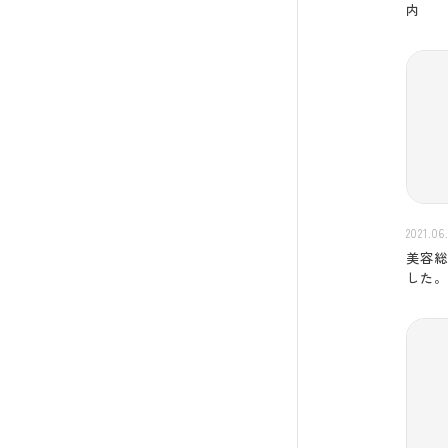
内
2021.06
美容
した