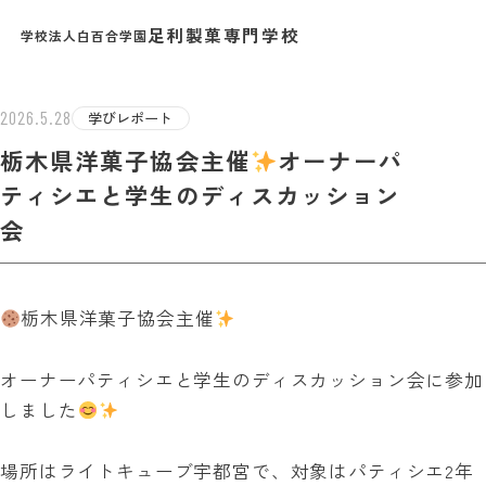
足利製菓専門学校
学校法人白百合学園
TEST INF
2026.5.28
学びレポート
栃木県洋菓子協会主催
️
オーナーパ
ティシエと学生のディスカッション
会
栃木県洋菓子協会主催
オーナーパティシエと学生のディスカッション会に参加
しました
場所はライトキューブ宇都宮で、対象はパティシエ2年